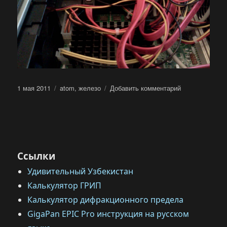
Опубликовано
Метки
к
1 мая 2011
atom
,
железо
Добавить комментарий
записи
Допиливание
корпуса
FOXCONN
RS-
338
Ссылки
Удивительный Узбекистан
Калькулятор ГРИП
Калькулятор дифракционного предела
GigaPan EPIC Pro инструкция на русском