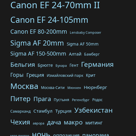
Canon EF 24-70mm II
Canon EF 24-105mm
Canon EF 80-200mm
Lensbaby Composer
Sigma AF 20mm
Sigma AF 50mm
Sigma AF 150-500mm
Алтай
Бамберг
Германия
Бельгия
Брюгге
Гент
Бухара
Горы
Греция
Крит
Измайловский парк
Москва
Нюрнберг
Москва-Сити
Мюнхен
Питер
Прага
Пустыня
Родос
Регенсбург
Узбекистан
Стамбул
Турция
Самарканд
Чехия
дача
макро
митинг
аврора
ночь
панорама
оппозиция
мое видео