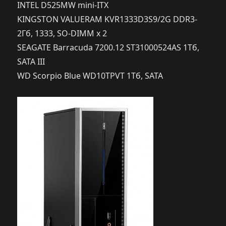
INTEL D525MW mini-ITX
KINGSTON VALUERAM KVR1333D3S9/2G DDR3-
2Гб, 1333, SO-DIMM x 2
SEAGATE Barracuda 7200.12 ST31000524AS 1Тб,
SATA III
WD Scorpio Blue WD10TPVT 1Тб, SATA