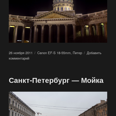
Опубликовано
Метки
26 ноября 2011
Canon EF-S 18-55mm
,
Питер
Добавить
к
комментарий
записи
Санкт-
Петербург
Санкт-Петербург — Мойка
—
Казанский
собор