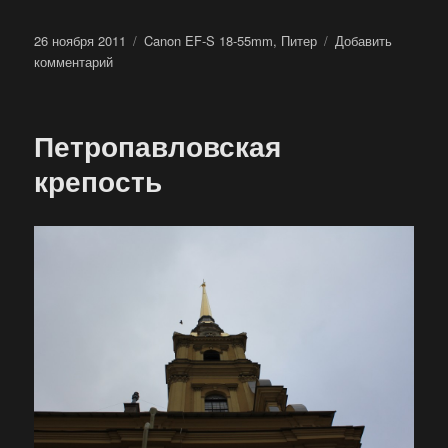
Опубликовано
Метки
26 ноября 2011
Canon EF-S 18-55mm
,
Питер
Добавить
к
комментарий
записи
Петропавловская
крепость
Петропавловская
—
тюрьма
крепость
Трубецкого
бастиона