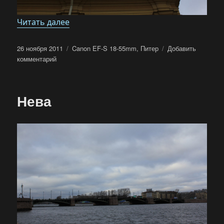
«Петропавловская крепость»
Читать далее
Опубликовано
Метки
26 ноября 2011
Canon EF-S 18-55mm
,
Питер
Добавить
к
комментарий
записи
Петропавловская
крепость
Нева