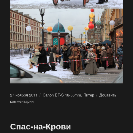
Опубликовано
Метки
27 ноября 2011
Canon EF-S 18-55mm
,
Питер
Добавить
к
комментарий
записи
Фильм,
фильм,
Спас-на-Крови
фильм