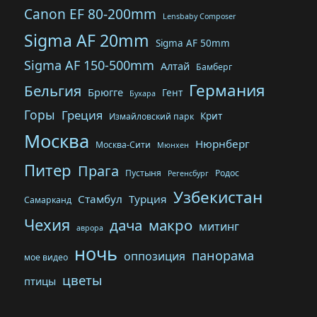
Canon EF 80-200mm
Lensbaby Composer
Sigma AF 20mm
Sigma AF 50mm
Sigma AF 150-500mm
Алтай
Бамберг
Германия
Бельгия
Брюгге
Гент
Бухара
Горы
Греция
Крит
Измайловский парк
Москва
Нюрнберг
Москва-Сити
Мюнхен
Питер
Прага
Пустыня
Родос
Регенсбург
Узбекистан
Стамбул
Турция
Самарканд
Чехия
дача
макро
митинг
аврора
ночь
панорама
оппозиция
мое видео
цветы
птицы