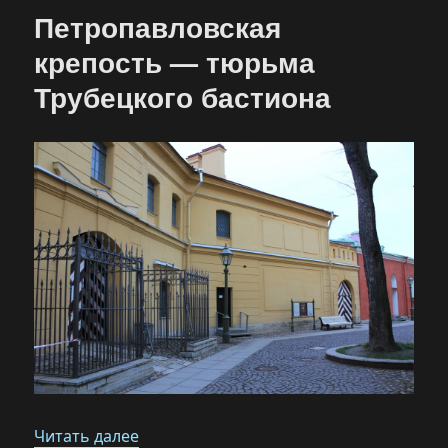
на-
Петропавловская
Крови
крепость — тюрьма
Трубецкого бастиона
«Петропавловская крепость — тюрьма
Читать далее