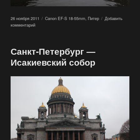
Опубликовано
Метки
26 ноября 2011
Canon EF-S 18-55mm
,
Питер
Добавить
к
комментарий
записи
Санкт-
Петербург
Санкт-Петербург —
—
Мойка
Исакиевский собор