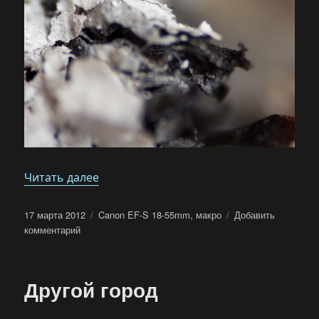
«Микромир — 1»
Читать далее
Опубликовано
Метки
17 марта 2012
Canon EF-S 18-55mm
,
макро
Добавить
к
комментарий
записи
Микромир
—
Другой город
1