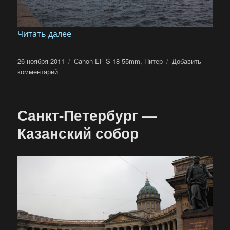
«Нева»
Читать далее
Опубликовано
Метки
26 ноября 2011
Canon EF-S 18-55mm
,
Питер
Добавить
к
комментарий
записи
Нева
Санкт-Петербург —
Казанский собор