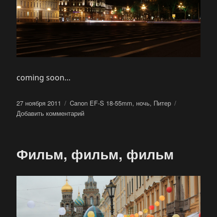
coming soon…
Опубликовано
Метки
27 ноября 2011
Canon EF-S 18-55mm
,
ночь
,
Питер
к
Добавить комментарий
записи
Другой
город
Фильм, фильм, фильм