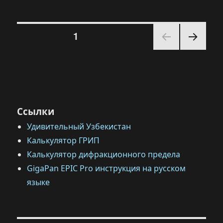
Санкт-
Петербург
Навигация
—
СТРАНИЦА
1
Исакиевский
собор
СЛЕД
по
УЮЩ
АЯ
записям
СТРА
НИЦ
А
Ссылки
Удивительный Узбекистан
Калькулятор ГРИП
Калькулятор дифракционного предела
GigaPan EPIC Pro инструкция на русском
языке