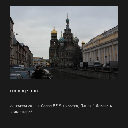
coming soon…
Опубликовано
Метки
27 ноября 2011
Canon EF-S 18-55mm
,
Питер
Добавить
к
комментарий
записи
Спас-