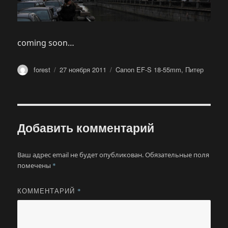
coming soon…
Автор
Опубликовано
Метки
forest
27 ноября 2011
Canon EF-S 18-55mm
,
Питер
Добавить комментарий
Ваш адрес email не будет опубликован.
Обязательные поля
помечены
*
КОММЕНТАРИЙ
*