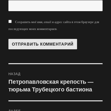
Сохранить моё имя, email и адрес сайта в этом браузере для
последующих моих комментариев.
Навигация
НАЗАД
по
Петропавловская крепость —
Предыдущая
тюрьма Трубецкого бастиона
запись:
записям
ДАЛЕЕ