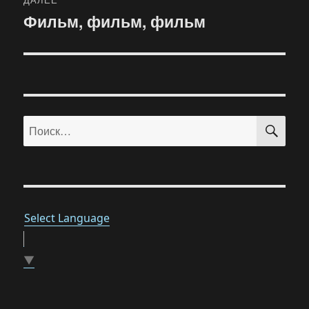
Фильм, фильм, фильм
Следующая
запись:
ПО
Искать:
Select Language
▼