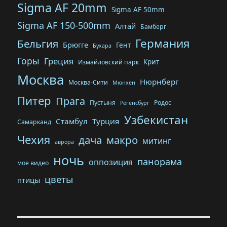
Sigma AF 20mm
Sigma AF 50mm
Sigma AF 150-500mm
Алтай
Бамберг
Германия
Бельгия
Брюгге
Гент
Бухара
Горы
Греция
Крит
Измайловский парк
Москва
Нюрнберг
Москва-Сити
Мюнхен
Питер
Прага
Пустыня
Родос
Регенсбург
Узбекистан
Стамбул
Турция
Самарканд
Чехия
дача
макро
митинг
аврора
ночь
панорама
оппозиция
мое видео
цветы
птицы