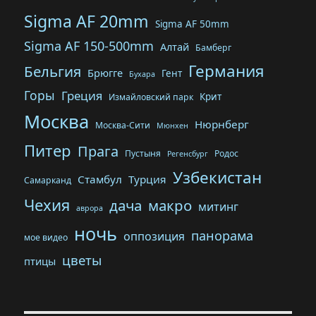
Sigma AF 20mm
Sigma AF 50mm
Sigma AF 150-500mm
Алтай
Бамберг
Германия
Бельгия
Брюгге
Гент
Бухара
Горы
Греция
Крит
Измайловский парк
Москва
Нюрнберг
Москва-Сити
Мюнхен
Питер
Прага
Пустыня
Родос
Регенсбург
Узбекистан
Стамбул
Турция
Самарканд
Чехия
дача
макро
митинг
аврора
ночь
панорама
оппозиция
мое видео
цветы
птицы