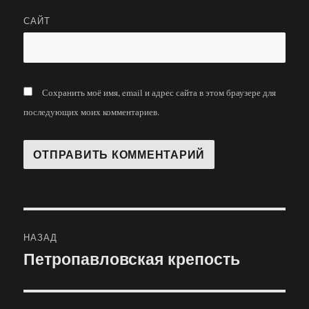
САЙТ
Сохранить моё имя, email и адрес сайта в этом браузере для
последующих моих комментариев.
Навигация
НАЗАД
по
Петропавловская крепость
Предыдущая
запись:
записям