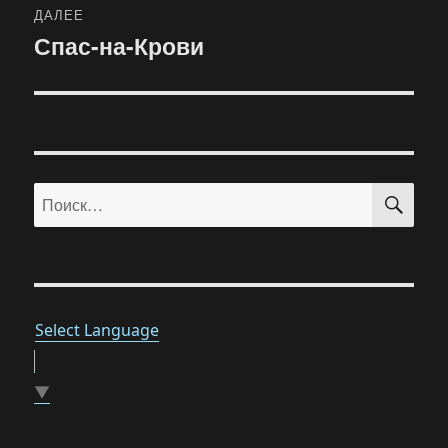
ДАЛЕЕ
Спас-на-Крови
Следующая
запись:
ПО
Искать:
Select Language
▼