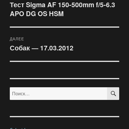
по
Тест Sigma AF 150-500mm f/5-6.3
Предыдущая
APO DG OS HSM
запись:
записям
ДАЛЕЕ
Собак — 17.03.2012
Следующая
запись:
ПО
Искать: