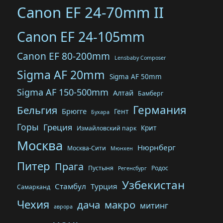
Canon EF 24-70mm II
Canon EF 24-105mm
Canon EF 80-200mm
Lensbaby Composer
Sigma AF 20mm
Sigma AF 50mm
Sigma AF 150-500mm
Алтай
Бамберг
Германия
Бельгия
Брюгге
Гент
Бухара
Горы
Греция
Крит
Измайловский парк
Москва
Нюрнберг
Москва-Сити
Мюнхен
Питер
Прага
Пустыня
Родос
Регенсбург
Узбекистан
Стамбул
Турция
Самарканд
Чехия
дача
макро
митинг
аврора