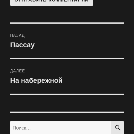
Навигация
НАЗАД
по
Пассау
Предыдущая
запись:
записям
ДАЛЕЕ
На набережной
Следующая
запись:
ПО
Искать: