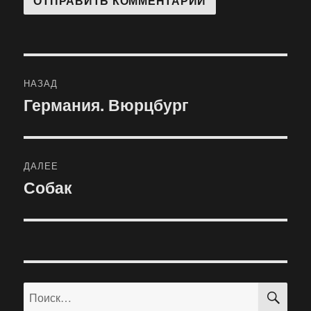
Навигация
НАЗАД
по
Германия. Вюрцбург
Предыдущая
запись:
записям
ДАЛЕЕ
Собак
Следующая
запись:
ПО
Искать: