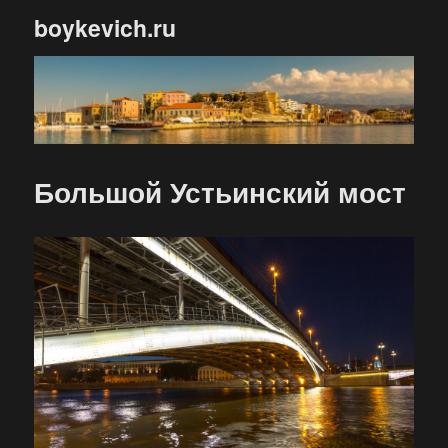
boykevich.ru
Большой Устьинский мост