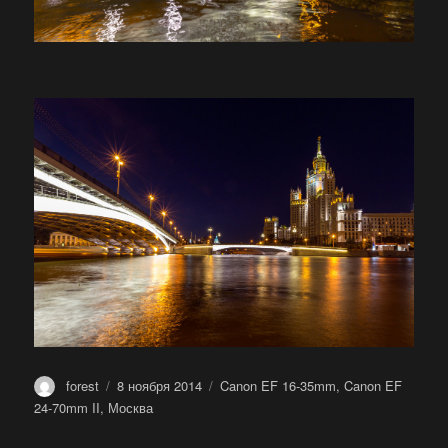
Автор
Опубликовано
Метки
forest
8 ноября 2014
Canon EF 16-35mm
,
Canon EF
24-70mm II
,
Москва