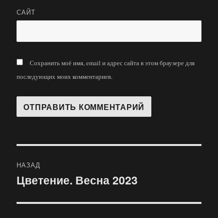
САЙТ
Сохранить моё имя, email и адрес сайта в этом браузере для
последующих моих комментариев.
Навигация
НАЗАД
по
Цветение. Весна 2023
Предыдущая
запись:
записям