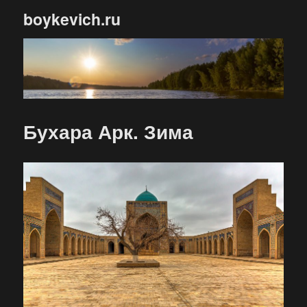
boykevich.ru
Бухара Арк. Зима