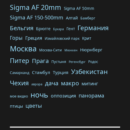
Sigma AF 20mm
Sigma AF 50mm
Sigma AF 150-500mm
Алтай
Бамберг
Германия
Бельгия
Брюгге
Гент
Бухара
Горы
Греция
Крит
Измайловский парк
Москва
Нюрнберг
Москва-Сити
Мюнхен
Питер
Прага
Пустыня
Родос
Регенсбург
Узбекистан
Стамбул
Турция
Самарканд
Чехия
дача
макро
митинг
аврора
ночь
панорама
оппозиция
мое видео
цветы
птицы