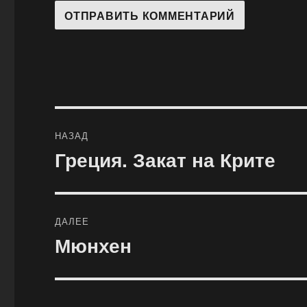
Навигация
НАЗАД
по
Греция. Закат на Крите
Предыдущая
запись:
записям
ДАЛЕЕ
Мюнхен
Следующая
запись: