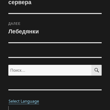
сервера
запись:
записям
ДАЛЕЕ
Лебедянки
Следующая
запись:
ПО
Искать:
Select Language