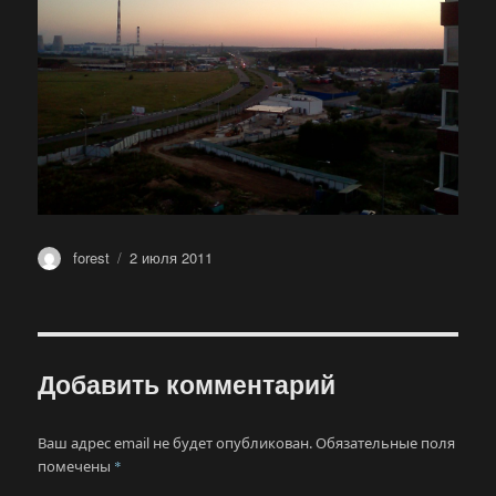
Автор
Опубликовано
forest
2 июля 2011
Добавить комментарий
Ваш адрес email не будет опубликован.
Обязательные поля
помечены
*