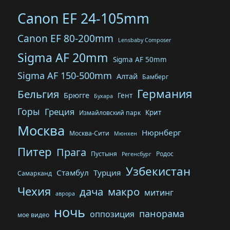
Canon EF 24-105mm
Canon EF 80-200mm
Lensbaby Composer
Sigma AF 20mm
Sigma AF 50mm
Sigma AF 150-500mm
Алтай
Бамберг
Германия
Бельгия
Брюгге
Гент
Бухара
Горы
Греция
Крит
Измайловский парк
Москва
Нюрнберг
Москва-Сити
Мюнхен
Питер
Прага
Пустыня
Родос
Регенсбург
Узбекистан
Стамбул
Турция
Самарканд
Чехия
дача
макро
митинг
аврора
ночь
панорама
оппозиция
мое видео