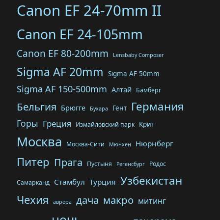
Canon EF 24-70mm II
Canon EF 24-105mm
Canon EF 80-200mm
Lensbaby Composer
Sigma AF 20mm
Sigma AF 50mm
Sigma AF 150-500mm
Алтай
Бамберг
Германия
Бельгия
Брюгге
Гент
Бухара
Горы
Греция
Крит
Измайловский парк
Москва
Нюрнберг
Москва-Сити
Мюнхен
Питер
Прага
Пустыня
Родос
Регенсбург
Узбекистан
Стамбул
Турция
Самарканд
Чехия
дача
макро
митинг
аврора
ночь