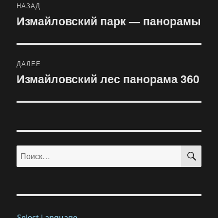
НАЗАД
по
Измайловский парк — панорамы
Предыдущая
запись:
записям
ДАЛЕЕ
Измайловский лес панорама 360
Следующая
запись:
ПО
Искать:
Select Language