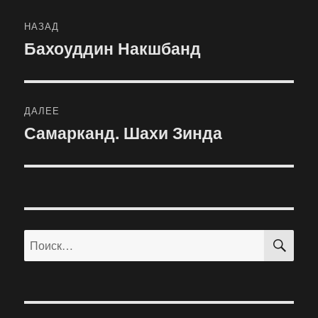
Навигация
НАЗАД
по
Бахоуддин Накшбанд
Предыдущая
запись:
записям
ДАЛЕЕ
Самарканд. Шахи Зинда
Следующая
запись:
ПО
Искать: