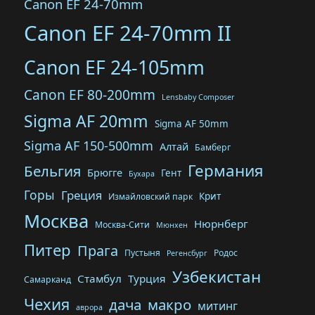
Canon EF 24-70mm
Canon EF 24-70mm II
Canon EF 24-105mm
Canon EF 80-200mm
Lensbaby Composer
Sigma AF 20mm
Sigma AF 50mm
Sigma AF 150-500mm
Алтай
Бамберг
Германия
Бельгия
Брюгге
Гент
Бухара
Горы
Греция
Крит
Измайловский парк
Москва
Нюрнберг
Москва-Сити
Мюнхен
Питер
Прага
Пустыня
Родос
Регенсбург
Узбекистан
Стамбул
Турция
Самарканд
Чехия
дача
макро
митинг
аврора