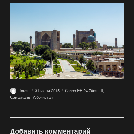
Автор
Опубликовано
Метки
forest
31 июля 2015
Canon EF 24-70mm II
,
Самарканд
,
Узбекистан
Добавить комментарий