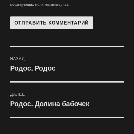
последующих моих комментариев.
Навигация
НАЗАД
по
Родос. Родос
Предыдущая
запись:
записям
ДАЛЕЕ
Родос. Долина бабочек
Следующая
запись: