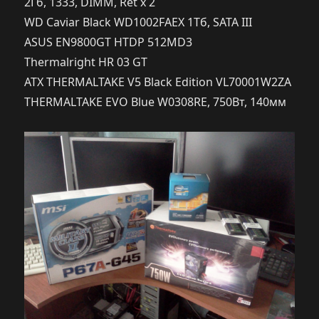
2Гб, 1333, DIMM, Ret x 2
WD Caviar Black WD1002FAEX 1Тб, SATA III
ASUS EN9800GT HTDP 512MD3
Thermalright HR 03 GT
ATX THERMALTAKE V5 Black Edition VL70001W2ZA
THERMALTAKE EVO Blue W0308RE, 750Вт, 140мм