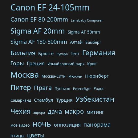
Canon EF 24-105mm
Canon EF 80-200mm
Lensbaby Composer
Sigma AF 20mm
Sigma AF 50mm
Sigma AF 150-500mm
Алтай
Бамберг
Германия
Бельгия
Брюгге
Гент
Бухара
Горы
Греция
Крит
Измайловский парк
Москва
Нюрнберг
Москва-Сити
Мюнхен
Питер
Прага
Пустыня
Родос
Регенсбург
Узбекистан
Стамбул
Турция
Самарканд
Чехия
дача
макро
митинг
аврора
ночь
панорама
оппозиция
мое видео
цветы
птицы