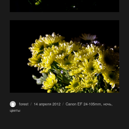
Автор
Опубликовано
Метки
forest
14 апреля 2012
Canon EF 24-105mm
,
ночь
,
цветы