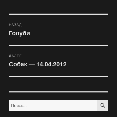
Навигация
НАЗАД
по
Голуби
Предыдущая
запись:
записям
ДАЛЕЕ
Собак — 14.04.2012
Следующая
запись:
ПО
Искать: