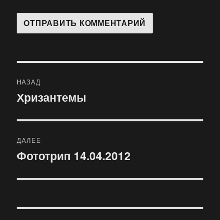
Навигация
НАЗАД
по
Хризантемы
Предыдущая
запись:
записям
ДАЛЕЕ
Фототрип 14.04.2012
Следующая
запись: