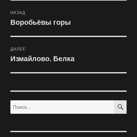
Навигация
НАЗАД
по
Воробьёвы горы
Предыдущая
запись:
записям
ДАЛЕЕ
Измайлово. Белка
Следующая
запись:
ПО
Искать: