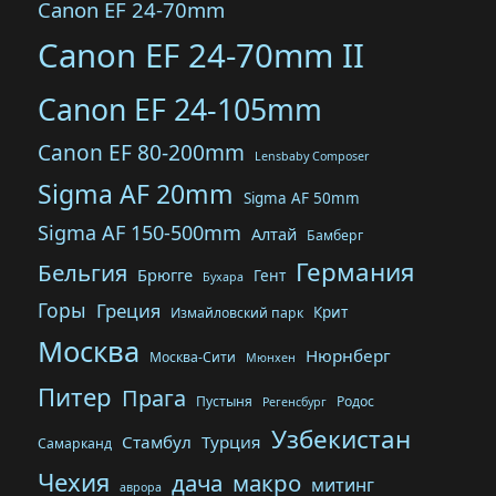
Canon EF 24-70mm
Canon EF 24-70mm II
Canon EF 24-105mm
Canon EF 80-200mm
Lensbaby Composer
Sigma AF 20mm
Sigma AF 50mm
Sigma AF 150-500mm
Алтай
Бамберг
Германия
Бельгия
Брюгге
Гент
Бухара
Горы
Греция
Крит
Измайловский парк
Москва
Нюрнберг
Москва-Сити
Мюнхен
Питер
Прага
Пустыня
Родос
Регенсбург
Узбекистан
Стамбул
Турция
Самарканд
Чехия
дача
макро
митинг
аврора