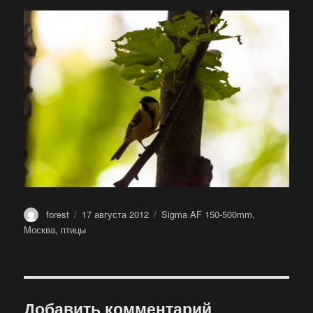
Автор
Опубликовано
Метки
forest
17 августа 2012
Sigma AF 150-500mm
,
Москва
,
птицы
Добавить комментарий