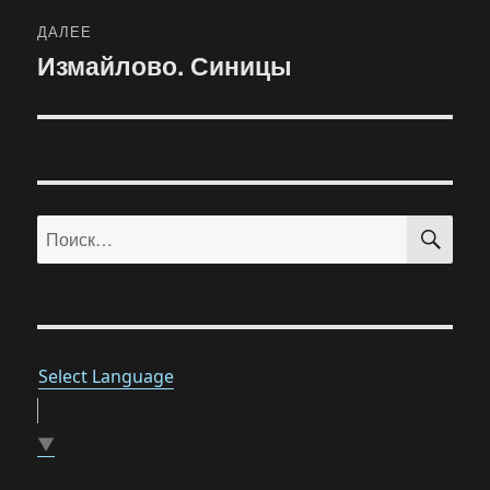
ДАЛЕЕ
Измайлово. Синицы
Следующая
запись:
ПО
Искать:
Select Language
▼