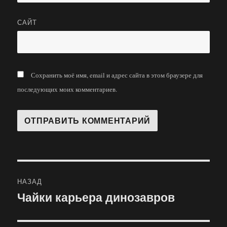
САЙТ
Сохранить моё имя, email и адрес сайта в этом браузере для
последующих моих комментариев.
Навигация
НАЗАД
по
Чайки карьера динозавров
Предыдущая
запись:
записям