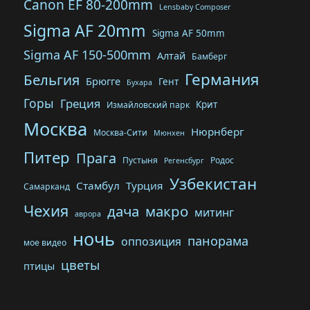
Canon EF 80-200mm
Lensbaby Composer
Sigma AF 20mm
Sigma AF 50mm
Sigma AF 150-500mm
Алтай
Бамберг
Германия
Бельгия
Брюгге
Гент
Бухара
Горы
Греция
Крит
Измайловский парк
Москва
Нюрнберг
Москва-Сити
Мюнхен
Питер
Прага
Пустыня
Родос
Регенсбург
Узбекистан
Стамбул
Турция
Самарканд
Чехия
дача
макро
митинг
аврора
ночь
панорама
оппозиция
мое видео
цветы
птицы