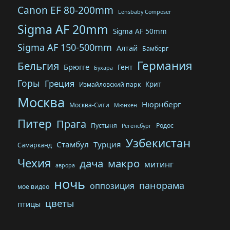
Canon EF 80-200mm
Lensbaby Composer
Sigma AF 20mm
Sigma AF 50mm
Sigma AF 150-500mm
Алтай
Бамберг
Германия
Бельгия
Брюгге
Гент
Бухара
Горы
Греция
Крит
Измайловский парк
Москва
Нюрнберг
Москва-Сити
Мюнхен
Питер
Прага
Пустыня
Родос
Регенсбург
Узбекистан
Стамбул
Турция
Самарканд
Чехия
дача
макро
митинг
аврора
ночь
панорама
оппозиция
мое видео
цветы
птицы