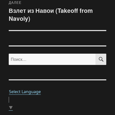
ДАЛЕЕ
Взлет из Навои (Takeoff from
Следующая
Navoiy)
запись:
ПО
Искать:
Select Language
▼