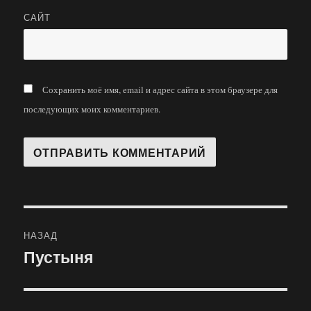
САЙТ
Сохранить моё имя, email и адрес сайта в этом браузере для
последующих моих комментариев.
Навигация
НАЗАД
по
Пустыня
Предыдущая
запись:
записям