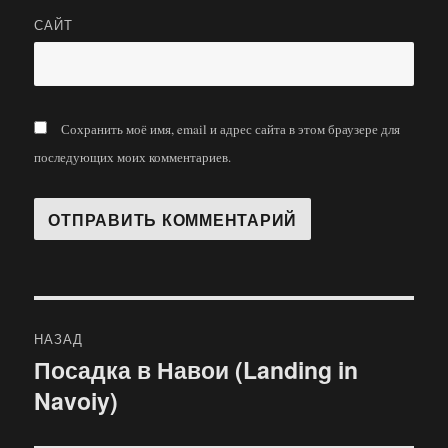
САЙТ
Сохранить моё имя, email и адрес сайта в этом браузере для
последующих моих комментариев.
Навигация
НАЗАД
по
Посадка в Навои (Landing in
Предыдущая
Navoiy)
запись:
записям