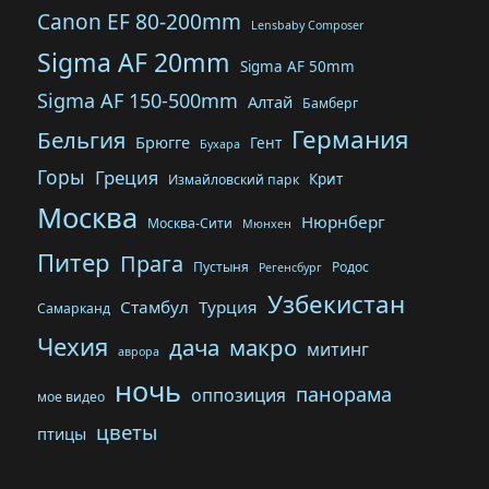
Canon EF 80-200mm
Lensbaby Composer
Sigma AF 20mm
Sigma AF 50mm
Sigma AF 150-500mm
Алтай
Бамберг
Германия
Бельгия
Брюгге
Гент
Бухара
Горы
Греция
Крит
Измайловский парк
Москва
Нюрнберг
Москва-Сити
Мюнхен
Питер
Прага
Пустыня
Родос
Регенсбург
Узбекистан
Стамбул
Турция
Самарканд
Чехия
дача
макро
митинг
аврора
ночь
панорама
оппозиция
мое видео
цветы
птицы